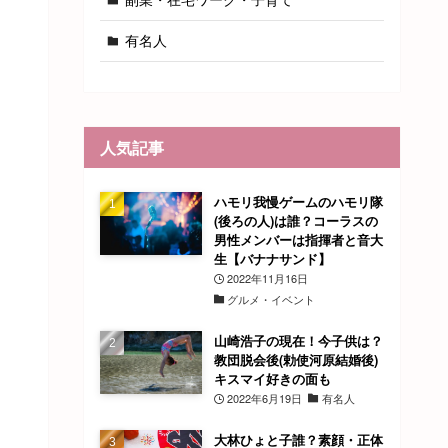
有名人
人気記事
ハモリ我慢ゲームのハモリ隊
(後ろの人)は誰？コーラスの
男性メンバーは指揮者と音大
生【バナナサンド】
2022年11月16日
グルメ・イベント
山崎浩子の現在！今子供は？
教団脱会後(勅使河原結婚後)
キスマイ好きの面も
2022年6月19日
有名人
大林ひょと子誰？素顔・正体