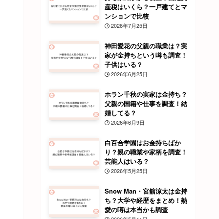
産税はいくら？一戸建てとマ
ンションで比較
2026年7月25日
神田愛花の父親の職業は？実
家が金持ちという噂も調査！
子供はいる？
2026年6月25日
ホラン千秋の実家は金持ち？
父親の国籍や仕事を調査！結
婚してる？
2026年6月9日
白百合学園はお金持ちばか
り？親の職業や家柄を調査！
芸能人はいる？
2026年5月25日
Snow Man・宮舘涼太は金持
ち？大学や経歴をまとめ！熱
愛の噂は本当かも調査
2026年5月11日