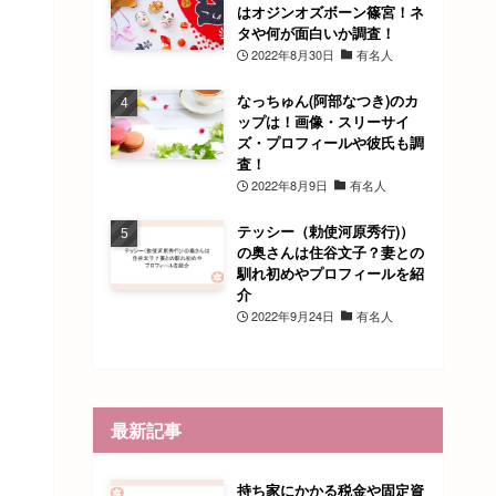
はオジンオズボーン篠宮！ネ
タや何が面白いか調査！
2022年8月30日
有名人
なっちゅん(阿部なつき)のカ
ップは！画像・スリーサイ
ズ・プロフィールや彼氏も調
査！
2022年8月9日
有名人
テッシー（勅使河原秀行)）
の奥さんは住谷文子？妻との
馴れ初めやプロフィールを紹
介
2022年9月24日
有名人
最新記事
持ち家にかかる税金や固定資