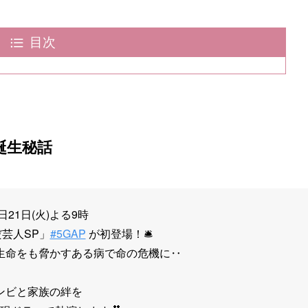
目次
誕生秘話
明日21日(火)よる9時
芸人SP」
#5GAP
が初登場！🛎
生命をも脅かすある病で命の危機に‥
ンビと家族の絆を