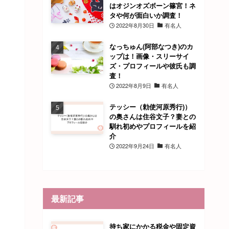
はオジンオズボーン篠宮！ネ
タや何が面白いか調査！
2022年8月30日
有名人
なっちゅん(阿部なつき)のカ
ップは！画像・スリーサイ
ズ・プロフィールや彼氏も調
査！
2022年8月9日
有名人
テッシー（勅使河原秀行)）
の奥さんは住谷文子？妻との
馴れ初めやプロフィールを紹
介
2022年9月24日
有名人
最新記事
持ち家にかかる税金や固定資