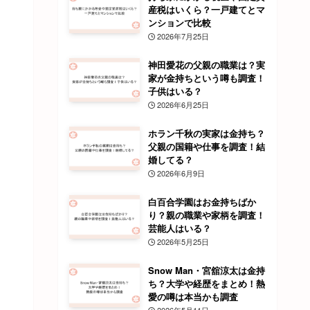
産税はいくら？一戸建てとマ
ンションで比較
2026年7月25日
神田愛花の父親の職業は？実
家が金持ちという噂も調査！
子供はいる？
2026年6月25日
ホラン千秋の実家は金持ち？
父親の国籍や仕事を調査！結
婚してる？
2026年6月9日
白百合学園はお金持ちばか
り？親の職業や家柄を調査！
芸能人はいる？
2026年5月25日
Snow Man・宮舘涼太は金持
ち？大学や経歴をまとめ！熱
愛の噂は本当かも調査
2026年5月11日