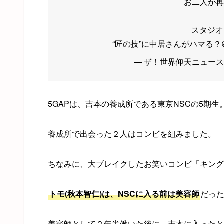
お二人が再
スタジオ
“匠の技”に中居さんがハマる？
— ザ！世界仰天ニュース【公式
5GAPは、吉本の養成所である東京NSCの5期生
養成所で出会った２人はコンビを組みました。
ちなみに、大ブレイクしたお笑いコンビ「キング
トモ(秋本智仁)は、NSCに入る前は美容師
だっ
美容師として２年半働いた後に、吉本に入ったと