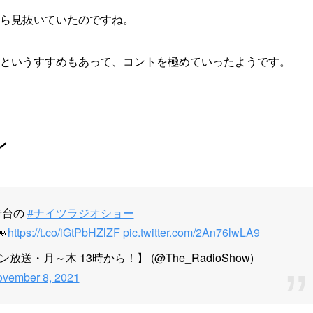
ら見抜いていたのですね。
というすすめもあって、コントを極めていったようです。
ン
時台の
#ナイツラジオショー

https://t.co/iGtPbHZlZF
pic.twitter.com/2An76lwLA9
・月～木 13時から！】 (@The_RadioShow)
vember 8, 2021