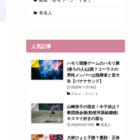
有名人
人気記事
ハモリ我慢ゲームのハモリ隊
(後ろの人)は誰？コーラスの
男性メンバーは指揮者と音大
生【バナナサンド】
2022年11月16日
グルメ・イベント
山崎浩子の現在！今子供は？
教団脱会後(勅使河原結婚後)
キスマイ好きの面も
2022年6月19日
有名人
大林ひょと子誰？素顔・正体