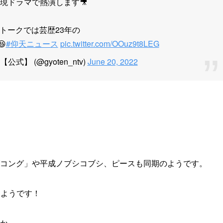
現ドラマで熱演します🎥
トークでは芸歴23年の

#仰天ニュース
pic.twitter.com/OOuz9t8LEG
】 (@gyoten_ntv)
June 20, 2022
。
コング」や平成ノブシコブシ、ピースも同期のようです。
たようです！
か。