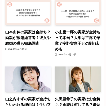
山本由伸の実家は金持ち？
小山慶一郎の実家が金持ち
両親が旅館経営者？彼女や
って本当？大学は主席で卒
結婚の噂も徹底調査
業？宇野実彩子との馴れ初
めも
2024年12月24日
2024年12月16日
山之内すずの実家が金持ち
矢田亜希子の実家はお金持
といわれる理由は？生い立
ち？両親は何してる？豪邸