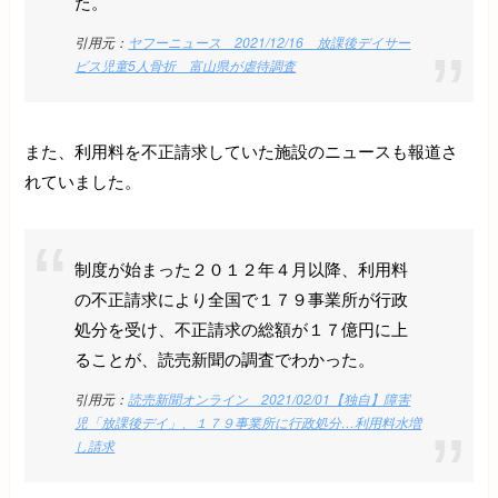
た。
引用元：
ヤフーニュース 2021/12/16 放課後デイサー
ビス児童5人骨折 富山県が虐待調査
また、利用料を不正請求していた施設のニュースも報道さ
れていました。
制度が始まった２０１２年４月以降、利用料
の不正請求により全国で１７９事業所が行政
処分を受け、不正請求の総額が１７億円に上
ることが、読売新聞の調査でわかった。
引用元：
読売新聞オンライン 2021/02/01【独自】障害
児「放課後デイ」、１７９事業所に行政処分…利用料水増
し請求